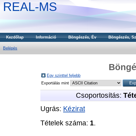
REAL-MS
Kezdőlap
Információ
Böngészés, Év
Böngészés, Sz
Belépés
Böngé
Egy szinttel feljebb
Exportálás mint
Csoportosítás:
Téte
Ugrás:
Kézirat
Tételek száma:
1
.