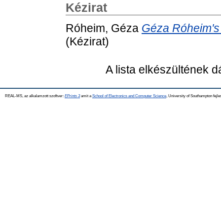
Kézirat
Róheim, Géza
Géza Róheim's l
(Kézirat)
A lista elkészültének 
REAL-MS, az alkalamzott szoftver:
EPrints 3
amit a
School of Electronics and Computer Science
, University of Southampton fejle