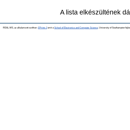
A lista elkészültének 
REAL-MS, az alkalamzott szoftver:
EPrints 3
amit a
School of Electronics and Computer Science
, University of Southampton fejle