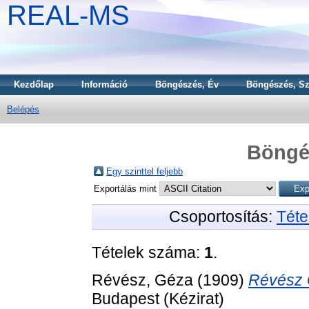
REAL-MS
Kezdőlap
Információ
Böngészés, Év
Böngészés, Sz
Belépés
Böngé
Egy szinttel feljebb
Exportálás mint
Csoportosítás:
Téte
Tételek száma:
1
.
Révész, Géza
(1909)
Révész 
Budapest (Kézirat)