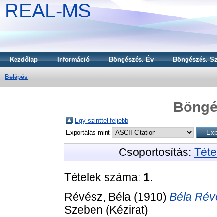
REAL-MS
Kezdőlap
Információ
Böngészés, Év
Böngészés, Sz
Belépés
Böngé
Egy szinttel feljebb
Exportálás mint
Csoportosítás:
Téte
Tételek száma:
1
.
Révész, Béla
(1910)
Béla Révé
Szeben (Kézirat)