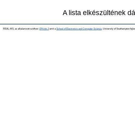
A lista elkészültének 
REAL-MS, az alkalamzott szoftver:
EPrints 3
amit a
School of Electronics and Computer Science
, University of Southampton fejle