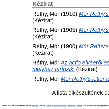
Kézirat
Réthy, Mór
(1910)
Mór Réthy's 
(Kézirat)
Réthy, Mór
(1905)
Mór Réthy's 
(Kézirat)
Réthy, Mór
(1900)
Mór Réthy's 
(Kézirat)
Réthy, Mór
Az actio elvééről é
melyhez tartozik.
(Kézirat)
Réthy, Mór
Mór Réthy's letter 
A lista elkészültének 
REAL-MS, az alkalamzott szoftver:
EPrints 3
amit a
School of Electronics and Computer Science
, University of Southampton fejle