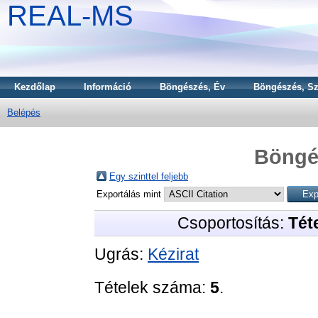
REAL-MS
Kezdőlap
Információ
Böngészés, Év
Böngészés, Sz
Belépés
Böngé
Egy szinttel feljebb
Exportálás mint
Csoportosítás:
Téte
Ugrás:
Kézirat
Tételek száma:
5
.