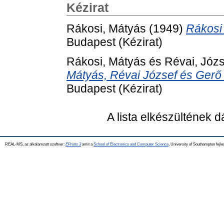
Kézirat
Rákosi, Mátyás
(1949)
Rákosi
Budapest (Kézirat)
Rákosi, Mátyás
és
Révai, Józs
Mátyás, Révai József és Gerő
Budapest (Kézirat)
A lista elkészültének 
REAL-MS, az alkalamzott szoftver:
EPrints 3
amit a
School of Electronics and Computer Science
, University of Southampton fejle