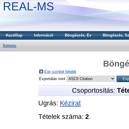
REAL-MS
Kezdőlap
Információ
Böngészés, Év
Böngészés, Sz
Belépés
Böngé
Egy szinttel feljebb
Exportálás mint
Csoportosítás:
Téte
Ugrás:
Kézirat
Tételek száma:
2
.