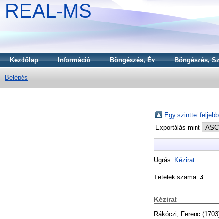
REAL-MS
Kezdőlap
Információ
Böngészés, Év
Böngészés, Sz
Belépés
Egy szinttel feljebb
Exportálás mint
Ugrás:
Kézirat
Tételek száma:
3
.
Kézirat
Rákóczi, Ferenc
(1703