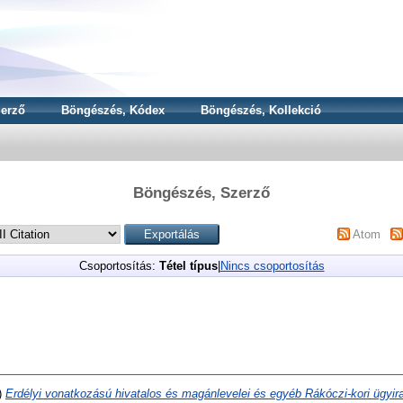
erző
Böngészés, Kódex
Böngészés, Kollekció
Böngészés, Szerző
Atom
Csoportosítás:
Tétel típus
|
Nincs csoportosítás
)
Erdélyi vonatkozású hivatalos és magánlevelei és egyéb Rákóczi-kori ügyira