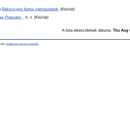
)
Rákóczi-kori fontos iratmásolatok.
(Kézirat)
ex Praecatio.
, h. n. (Kézirat)
A lista elkészültének dátuma:
Thu Aug 
sztett.
További információk és fejlesztők
.