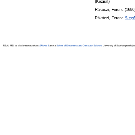
(Kézirat)
Rákóczi, Ferenc
(1690
Rákóczi, Ferenc
Suppl
REAL-MS, az alkalamzott szoftver:
EPrints 3
amit a
School of Electronics and Computer Science
, University of Southampton fejle