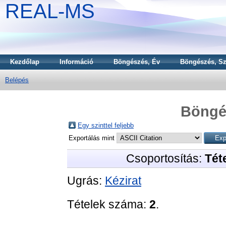
REAL-MS
Kezdőlap
Információ
Böngészés, Év
Böngészés, Sz
Belépés
Böngé
Egy szinttel feljebb
Exportálás mint
Csoportosítás:
Téte
Ugrás:
Kézirat
Tételek száma:
2
.