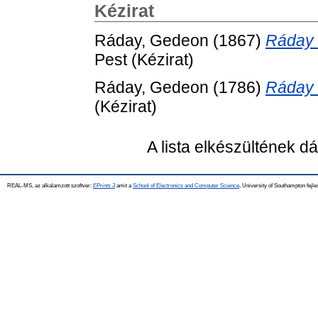
Kézirat
Ráday, Gedeon
(1867)
Ráday 
Pest (Kézirat)
Ráday, Gedeon
(1786)
Ráday 
(Kézirat)
A lista elkészültének 
REAL-MS, az alkalamzott szoftver:
EPrints 3
amit a
School of Electronics and Computer Science
, University of Southampton fejle