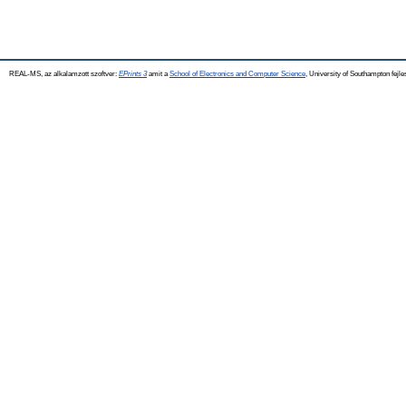
REAL-MS, az alkalamzott szoftver:
EPrints 3
amit a
School of Electronics and Computer Science
, University of Southampton fejle