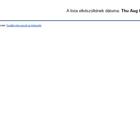
A lista elkészültének dátuma:
Thu Aug 
sztett.
További információk és fejlesztők
.