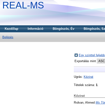
REAL-MS
Kezdőlap
Információ
Böngészés, Év
Böngészés, Sz
Belépés
Egy szinttel feljebb
Exportálás mint
Ugrás:
Kézirat
Tételek száma:
1
.
Kézirat
Rıdvan, Ahmed
Ms Tör