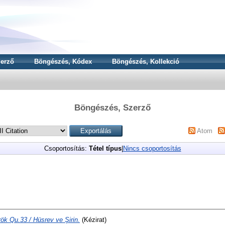
erző
Böngészés, Kódex
Böngészés, Kollekció
Böngészés, Szerző
Atom
Csoportosítás:
Tétel típus
|
Nincs csoportosítás
ök Qu.33 / Hüsrev ve Şirin.
(Kézirat)