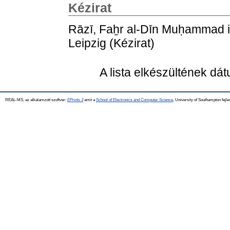
Kézirat
Rāzī, Faẖr al-Dīn Muḥammad i
Leipzig (Kézirat)
A lista elkészültének dá
REAL-MS, az alkalamzott szoftver:
EPrints 3
amit a
School of Electronics and Computer Science
, University of Southampton fejle