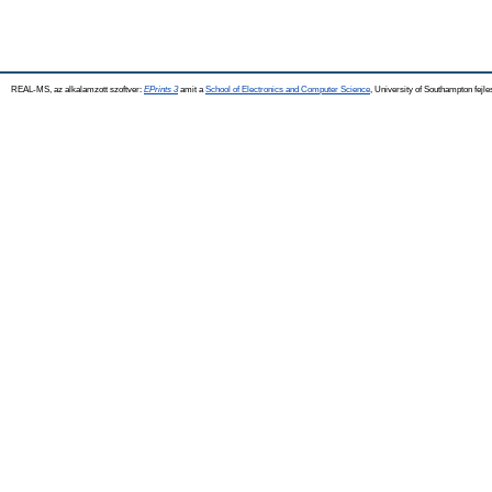
REAL-MS, az alkalamzott szoftver:
EPrints 3
amit a
School of Electronics and Computer Science
, University of Southampton fejle