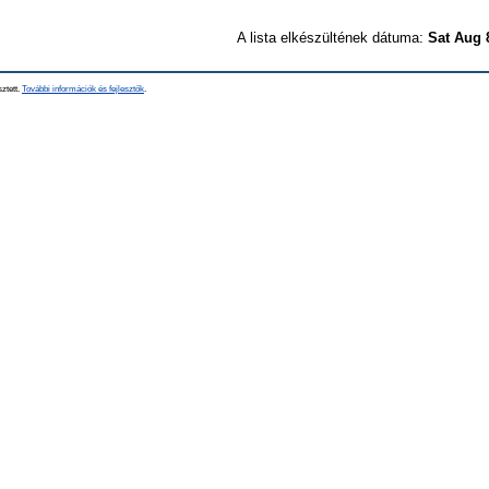
A lista elkészültének dátuma:
Sat Aug 
sztett.
További információk és fejlesztők
.