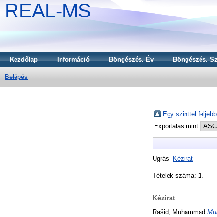
REAL-MS
Kezdőlap
Információ
Böngészés, Év
Böngészés, Sz
Belépés
Egy szinttel feljebb
Exportálás mint
Ugrás:
Kézirat
Tételek száma:
1
.
Kézirat
Rāšid, Muḥammad
Muḥ