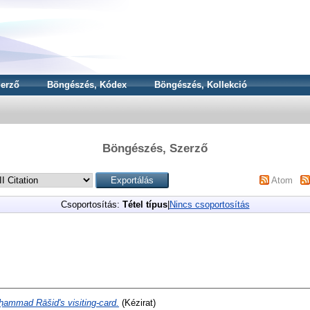
erző
Böngészés, Kódex
Böngészés, Kollekció
Böngészés, Szerző
Atom
Csoportosítás:
Tétel típus
|
Nincs csoportosítás
ammad Rāšid's visiting-card.
(Kézirat)