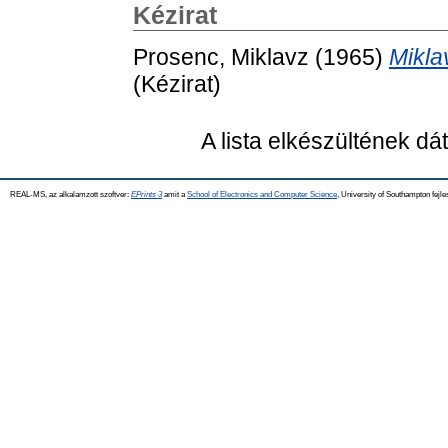
Kézirat
Prosenc, Miklavz
(1965)
Mikla
(Kézirat)
A lista elkészültének d
REAL-MS, az alkalamzott szoftver:
EPrints 3
amit a
School of Electronics and Computer Science
, University of Southampton fejle