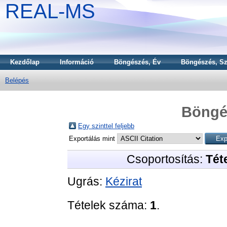
REAL-MS
Kezdőlap
Információ
Böngészés, Év
Böngészés, Sz
Belépés
Böngé
Egy szinttel feljebb
Exportálás mint
Csoportosítás:
Téte
Ugrás:
Kézirat
Tételek száma:
1
.