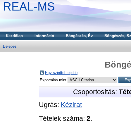
REAL-MS
Kezdőlap
Információ
Böngészés, Év
Böngészés, Sz
Belépés
Böngé
Egy szinttel feljebb
Exportálás mint
Csoportosítás:
Téte
Ugrás:
Kézirat
Tételek száma:
2
.