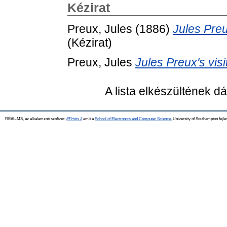
Kézirat
Preux, Jules
(1886)
Jules Preu
(Kézirat)
Preux, Jules
Jules Preux's visi
A lista elkészültének 
REAL-MS, az alkalamzott szoftver:
EPrints 3
amit a
School of Electronics and Computer Science
, University of Southampton fejle