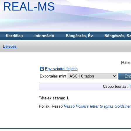
REAL-MS
Kezdőlap
Információ
Böngészés, Év
Böngészés, Sz
Belépés
Bön
Egy szinttel feljebb
Exportálás mint
Csoportosítás:
T
Tételek száma:
1
.
Pollák, Rezső
Rezső Pollák's letter to Ignaz Goldziher