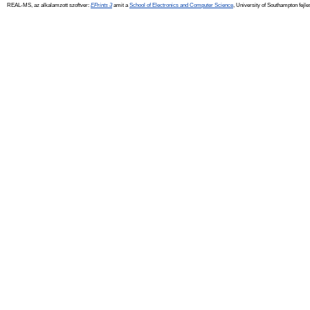
REAL-MS, az alkalamzott szoftver:
EPrints 3
amit a
School of Electronics and Computer Science
, University of Southampton fejle