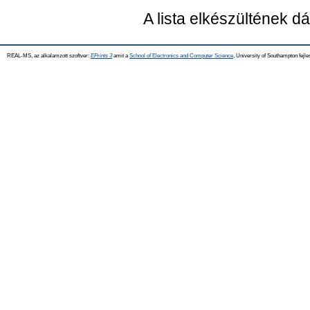
A lista elkészültének 
REAL-MS, az alkalamzott szoftver:
EPrints 3
amit a
School of Electronics and Computer Science
, University of Southampton fejle