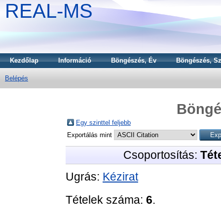
REAL-MS
Kezdőlap
Információ
Böngészés, Év
Böngészés, Sz
Belépés
Böngé
Egy szinttel feljebb
Exportálás mint
Csoportosítás:
Téte
Ugrás:
Kézirat
Tételek száma:
6
.