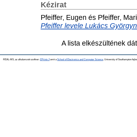
Kézirat
Pfeiffer, Eugen
és
Pfeiffer, Mar
Pfeiffer levele Lukács Györgyn
A lista elkészültének d
REAL-MS, az alkalamzott szoftver:
EPrints 3
amit a
School of Electronics and Computer Science
, University of Southampton fejle