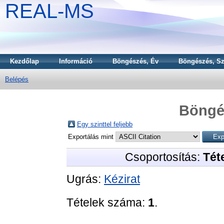
REAL-MS
Kezdőlap
Információ
Böngészés, Év
Böngészés, Sz
Belépés
Böngé
Egy szinttel feljebb
Exportálás mint
Csoportosítás:
Téte
Ugrás:
Kézirat
Tételek száma:
1
.