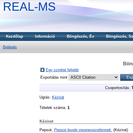
REAL-MS
Kezdőlap
Információ
Böngészés, Év
Böngészés, Sz
Belépés
Bön
Egy szinttel feljebb
Exportálás mint
Csoportosítás:
Ugrás:
Kézirat
Tételek száma:
1
.
Kézirat
Pepsot,
Pepsot levele megnevezetlennek.
(Kézirat)