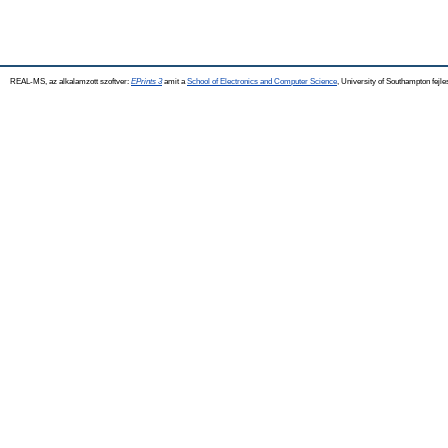
REAL-MS, az alkalamzott szoftver:
EPrints 3
amit a
School of Electronics and Computer Science
, University of Southampton fejle