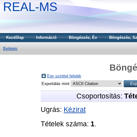
REAL-MS
Kezdőlap
Információ
Böngészés, Év
Böngészés, Sz
Belépés
Böngé
Egy szinttel feljebb
Exportálás mint
Csoportosítás:
Téte
Ugrás:
Kézirat
Tételek száma:
1
.