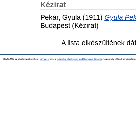
Kézirat
Pekár, Gyula
(1911)
Gyula Peká
Budapest (Kézirat)
A lista elkészültének d
REAL-MS, az alkalamzott szoftver:
EPrints 3
amit a
School of Electronics and Computer Science
, University of Southampton fejle