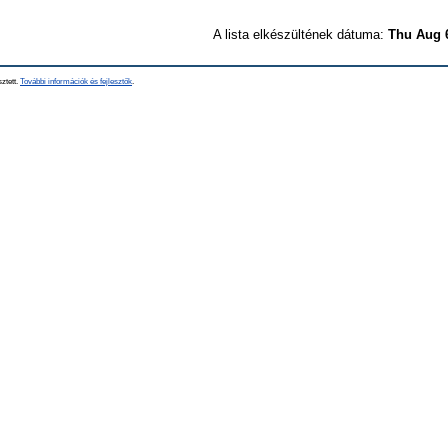
A lista elkészültének dátuma:
Thu Aug 
sztett.
További információk és fejlesztők
.