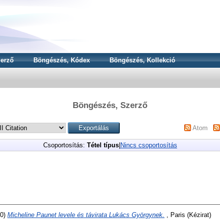
erző
Böngészés, Kódex
Böngészés, Kollekció
Böngészés, Szerző
Atom
Csoportosítás:
Tétel típus
|
Nincs csoportosítás
70)
Micheline Paunet levele és távirata Lukács Györgynek.
, Paris (Kézirat)