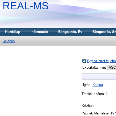
REAL-MS
Kezdőlap
Információ
Böngészés, Év
Böngészés, Sz
Belépés
Egy szinttel feljebb
Exportálás mint
Ugrás:
Kézirat
Tételek száma:
1
.
Kézirat
Paunet, Micheline
(19