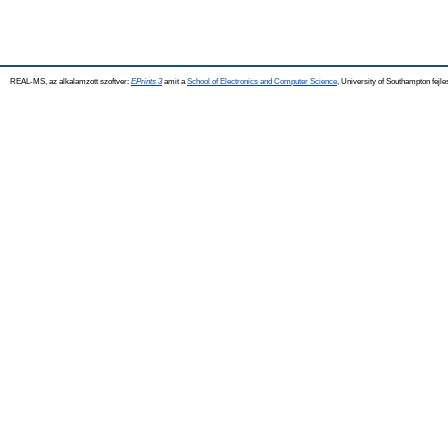
REAL-MS, az alkalamzott szoftver:
EPrints 3
amit a
School of Electronics and Computer Science
, University of Southampton fejle