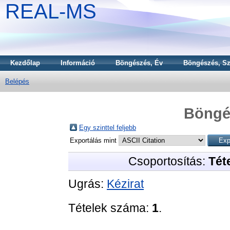
REAL-MS
Kezdőlap
Információ
Böngészés, Év
Böngészés, Sz
Belépés
Böngé
Egy szinttel feljebb
Exportálás mint
Csoportosítás:
Téte
Ugrás:
Kézirat
Tételek száma:
1
.