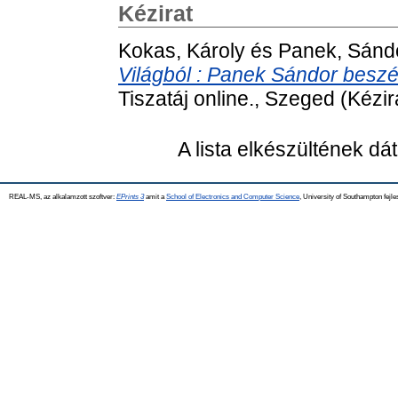
Kézirat
Kokas, Károly
és
Panek, Sánd
Világból : Panek Sándor beszé
Tiszatáj online., Szeged (Kézir
A lista elkészültének d
REAL-MS, az alkalamzott szoftver:
EPrints 3
amit a
School of Electronics and Computer Science
, University of Southampton fejle