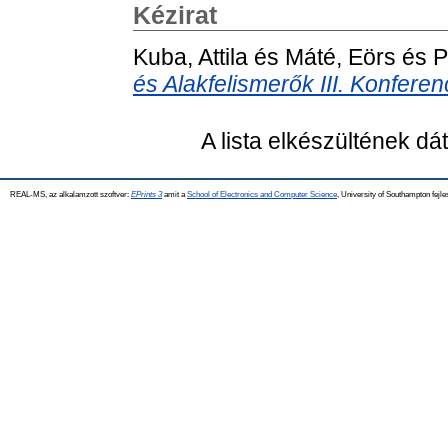
Kézirat
Kuba, Attila
és
Máté, Eörs
és
P
és Alakfelismerők III. Konferen
A lista elkészültének d
REAL-MS, az alkalamzott szoftver:
EPrints 3
amit a
School of Electronics and Computer Science
, University of Southampton fejle