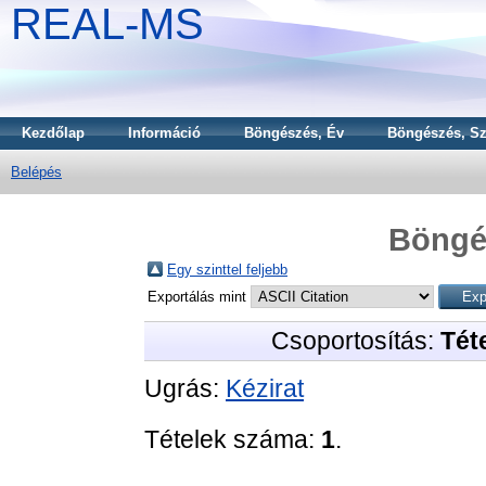
REAL-MS
Kezdőlap
Információ
Böngészés, Év
Böngészés, Sz
Belépés
Böngé
Egy szinttel feljebb
Exportálás mint
Csoportosítás:
Téte
Ugrás:
Kézirat
Tételek száma:
1
.