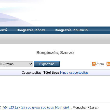
erző
Böngészés, Kódex
Böngészés, Kollekció
Böngészés, Szerző
Atom
Csoportosítás:
Tétel típus
|
Nincs csoportosítás
0)
Tib. 513.12 / Sa sgo gnam sgo bcos bto (=gto).
, Mongolia (Kézirat)