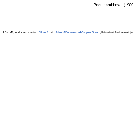
Padmsambhava,
(190
REAL-MS, az alkalamzott szoftver:
EPrints 3
amit a
School of Electronics and Computer Science
, University of Southampton fejle