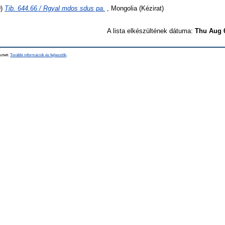
0)
Tib. 644.66 / Rgyal mdos sdus pa.
, Mongolia (Kézirat)
A lista elkészültének dátuma:
Thu Aug 
sztett.
További információk és fejlesztők
.