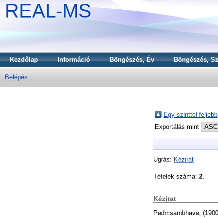
REAL-MS
Kezdőlap
Információ
Böngészés, Év
Böngészés, Sz
Belépés
Egy szinttel feljebb
Exportálás mint
Ugrás:
Kézirat
Tételek száma:
2
.
Kézirat
Padmsambhava,
(190