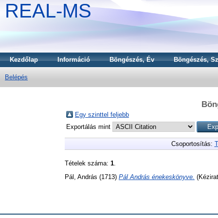
REAL-MS
Kezdőlap
Információ
Böngészés, Év
Böngészés, Sz
Belépés
Bön
Egy szinttel feljebb
Exportálás mint
Csoportosítás:
T
Tételek száma:
1
.
Pál, András
(1713)
Pál András énekeskönyve.
(Kézirat