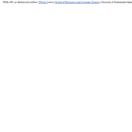
REAL-MS, az alkalamzott szoftver:
EPrints 3
amit a
School of Electronics and Computer Science
, University of Southampton fejle