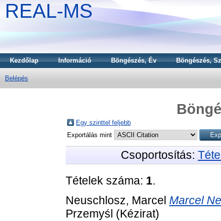
REAL-MS
Kezdőlap
Információ
Böngészés, Év
Böngészés, Sz
Belépés
Böngé
Egy szinttel feljebb
Exportálás mint
Csoportosítás:
Téte
Tételek száma:
1
.
Neuschlosz, Marcel
Marcel Neu
Przemyśl (Kézirat)