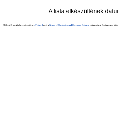
A lista elkészültének dát
REAL-MS, az alkalamzott szoftver:
EPrints 3
amit a
School of Electronics and Computer Science
, University of Southampton fejle