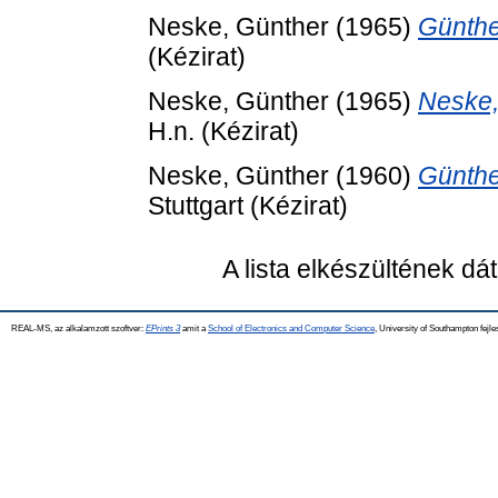
Neske, Günther
(1965)
Günthe
(Kézirat)
Neske, Günther
(1965)
Neske,
H.n. (Kézirat)
Neske, Günther
(1960)
Günthe
Stuttgart (Kézirat)
A lista elkészültének d
REAL-MS, az alkalamzott szoftver:
EPrints 3
amit a
School of Electronics and Computer Science
, University of Southampton fejle