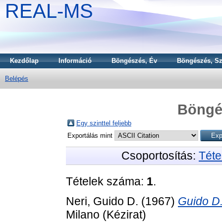
REAL-MS
Kezdőlap
Információ
Böngészés, Év
Böngészés, Sz
Belépés
Böngé
Egy szinttel feljebb
Exportálás mint
Csoportosítás:
Téte
Tételek száma:
1
.
Neri, Guido D.
(1967)
Guido D.
Milano (Kézirat)