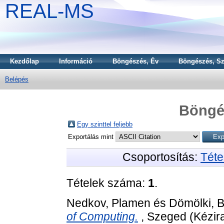
REAL-MS
Kezdőlap
Információ
Böngészés, Év
Böngészés, Sz
Belépés
Böngé
Egy szinttel feljebb
Exportálás mint
Csoportosítás:
Téte
Tételek száma:
1
.
Nedkov, Plamen
és
Dömölki, B
of Computing.
, Szeged (Kézira