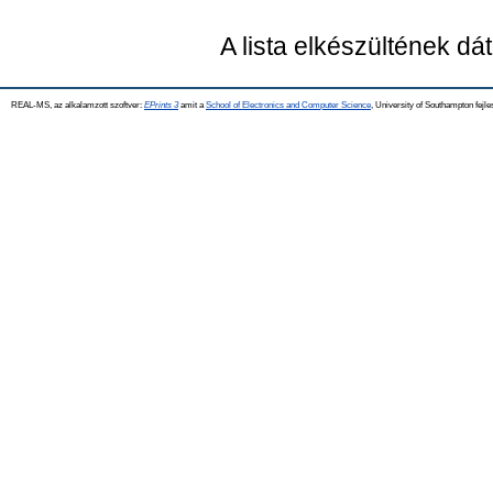
A lista elkészültének d
REAL-MS, az alkalamzott szoftver:
EPrints 3
amit a
School of Electronics and Computer Science
, University of Southampton fejle