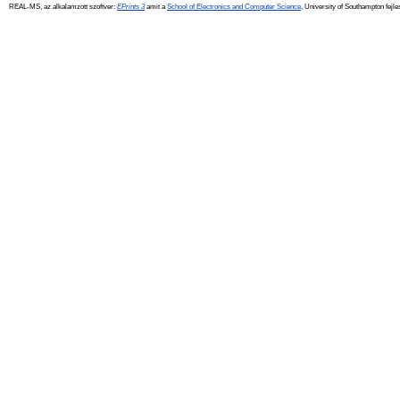
REAL-MS, az alkalamzott szoftver:
EPrints 3
amit a
School of Electronics and Computer Science
, University of Southampton fejle