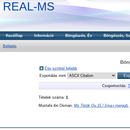
REAL-MS
Kezdőlap
Információ
Böngészés, Év
Böngészés, Sz
Belépés
Bön
Egy szinttel feljebb
Exportálás mint
Csoportosítás:
T
Tételek száma:
1
.
Mustafa ibn Osman,
Ms Török Qu.15 / İnşa-i mergub.