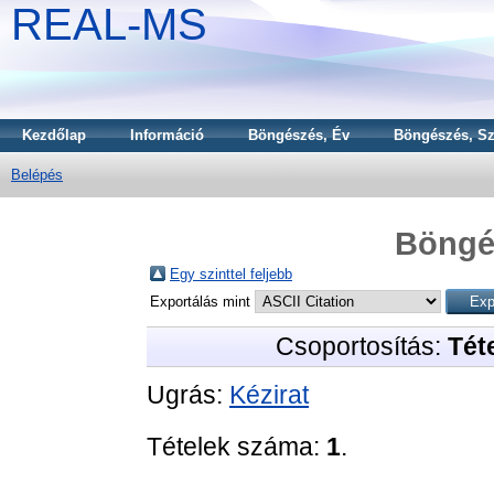
REAL-MS
Kezdőlap
Információ
Böngészés, Év
Böngészés, Sz
Belépés
Böngé
Egy szinttel feljebb
Exportálás mint
Csoportosítás:
Téte
Ugrás:
Kézirat
Tételek száma:
1
.