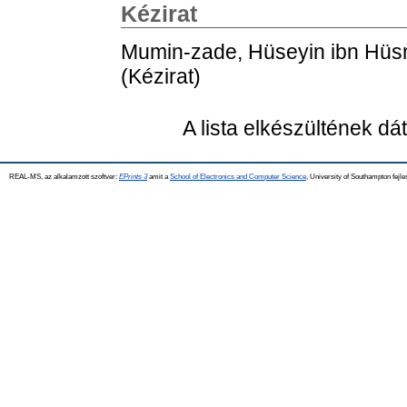
Kézirat
Mumin-zade, Hüseyin ibn Hüs
(Kézirat)
A lista elkészültének d
REAL-MS, az alkalamzott szoftver:
EPrints 3
amit a
School of Electronics and Computer Science
, University of Southampton fejle