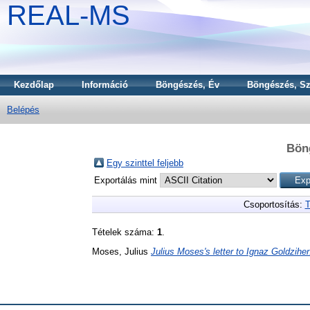
REAL-MS
Kezdőlap
Információ
Böngészés, Év
Böngészés, Sz
Belépés
Bön
Egy szinttel feljebb
Exportálás mint
Csoportosítás:
T
Tételek száma:
1
.
Moses, Julius
Julius Moses's letter to Ignaz Goldziher