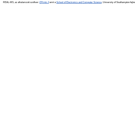
REAL-MS, az alkalamzott szoftver:
EPrints 3
amit a
School of Electronics and Computer Science
, University of Southampton fejle