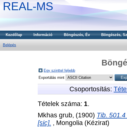
REAL-MS
Kezdőlap
Információ
Böngészés, Év
Böngészés, Sz
Belépés
Böngé
Egy szinttel feljebb
Exportálás mint
Csoportosítás:
Téte
Tételek száma:
1
.
Mkhas grub,
(1900)
Tib. 501.4
[sic].
, Mongolia (Kézirat)