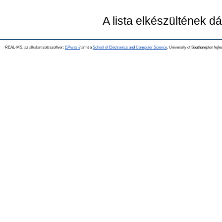
A lista elkészültének 
REAL-MS, az alkalamzott szoftver:
EPrints 3
amit a
School of Electronics and Computer Science
, University of Southampton fejle