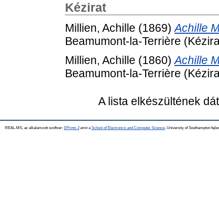
Kézirat
Millien, Achille
(1869)
Achille 
Beamumont-la-Terrière (Kézira
Millien, Achille
(1860)
Achille 
Beamumont-la-Terrière (Kézira
A lista elkészültének d
REAL-MS, az alkalamzott szoftver:
EPrints 3
amit a
School of Electronics and Computer Science
, University of Southampton fejle