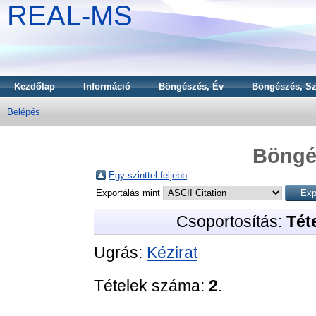
REAL-MS
Kezdőlap
Információ
Böngészés, Év
Böngészés, Sz
Belépés
Böngé
Egy szinttel feljebb
Exportálás mint
Csoportosítás:
Téte
Ugrás:
Kézirat
Tételek száma:
2
.