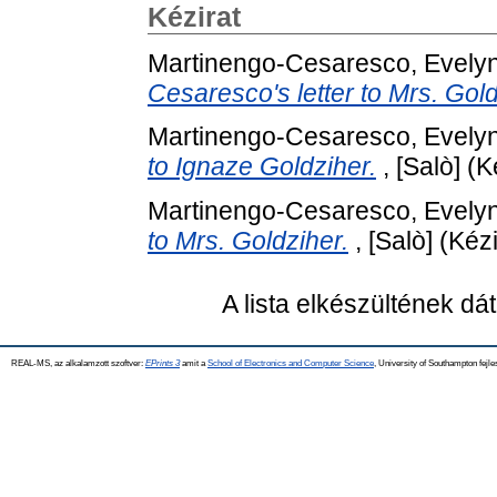
Kézirat
Martinengo-Cesaresco, Evely
Cesaresco's letter to Mrs. Gold
Martinengo-Cesaresco, Evely
to Ignaze Goldziher.
, [Salò] (K
Martinengo-Cesaresco, Evely
to Mrs. Goldziher.
, [Salò] (Kézi
A lista elkészültének d
REAL-MS, az alkalamzott szoftver:
EPrints 3
amit a
School of Electronics and Computer Science
, University of Southampton fejle