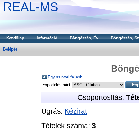
REAL-MS
Kezdőlap
Információ
Böngészés, Év
Böngészés, Sz
Belépés
Böngé
Egy szinttel feljebb
Exportálás mint
Csoportosítás:
Téte
Ugrás:
Kézirat
Tételek száma:
3
.