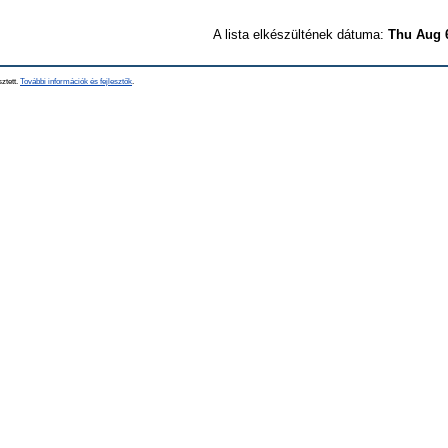
A lista elkészültének dátuma:
Thu Aug 
sztett.
További információk és fejlesztők
.