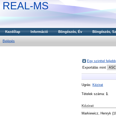
REAL-MS
Kezdőlap
Információ
Böngészés, Év
Böngészés, Sz
Belépés
Egy szinttel feljebb
Exportálás mint
Ugrás:
Kézirat
Tételek száma:
1
.
Kézirat
Markiewicz, Henryk
(1