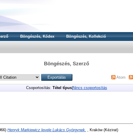
erző
Böngészés, Kódex
Böngészés, Kollekció
Böngészés, Szerző
Atom
Csoportosítás:
Tétel típus
|
Nincs csoportosítás
966)
Henryk Markiewicz levele Lukács Györgynek.
, Kraków (Kézirat)