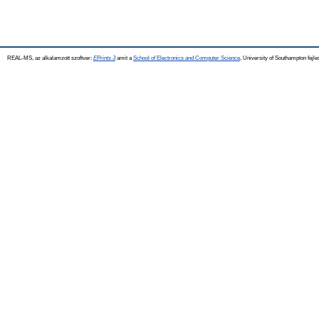
REAL-MS, az alkalamzott szoftver:
EPrints 3
amit a
School of Electronics and Computer Science
, University of Southampton fejle