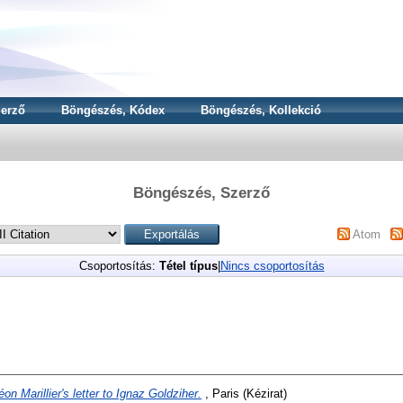
erző
Böngészés, Kódex
Böngészés, Kollekció
Böngészés, Szerző
Atom
Csoportosítás:
Tétel típus
|
Nincs csoportosítás
éon Marillier's letter to Ignaz Goldziher.
, Paris (Kézirat)