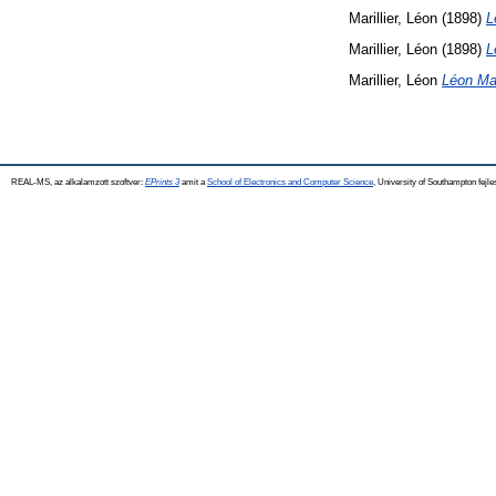
Marillier, Léon
(1898)
L
Marillier, Léon
(1898)
L
Marillier, Léon
Léon Mari
REAL-MS, az alkalamzott szoftver:
EPrints 3
amit a
School of Electronics and Computer Science
, University of Southampton fejle