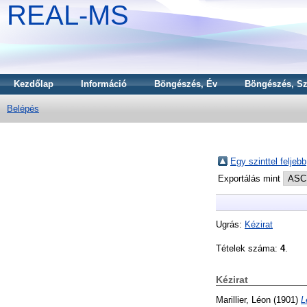
REAL-MS
Kezdőlap
Információ
Böngészés, Év
Böngészés, Sz
Belépés
Egy szinttel feljebb
Exportálás mint
Ugrás:
Kézirat
Tételek száma:
4
.
Kézirat
Marillier, Léon
(1901)
L