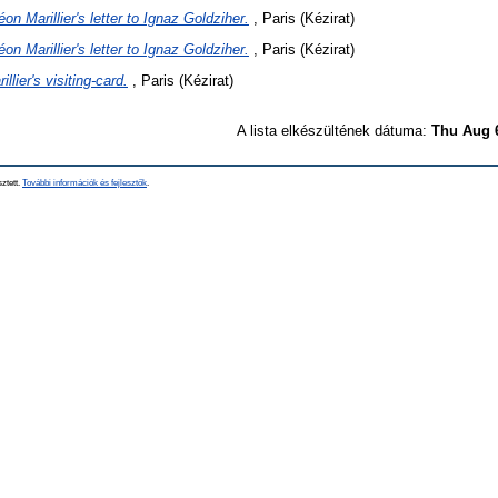
éon Marillier's letter to Ignaz Goldziher.
, Paris (Kézirat)
éon Marillier's letter to Ignaz Goldziher.
, Paris (Kézirat)
llier's visiting-card.
, Paris (Kézirat)
A lista elkészültének dátuma:
Thu Aug 
sztett.
További információk és fejlesztők
.