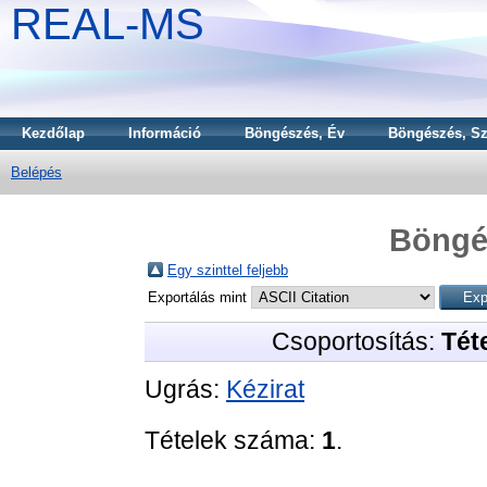
REAL-MS
Kezdőlap
Információ
Böngészés, Év
Böngészés, Sz
Belépés
Böngé
Egy szinttel feljebb
Exportálás mint
Csoportosítás:
Téte
Ugrás:
Kézirat
Tételek száma:
1
.