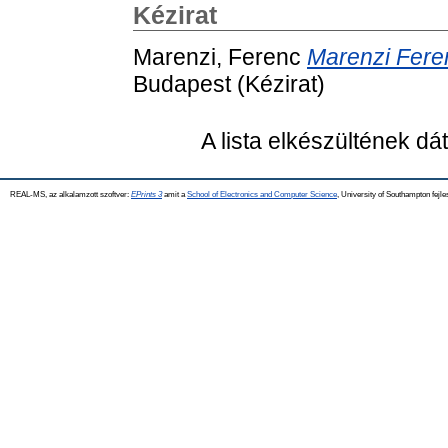
Kézirat
Marenzi, Ferenc
Marenzi Fere
Budapest (Kézirat)
A lista elkészültének d
REAL-MS, az alkalamzott szoftver:
EPrints 3
amit a
School of Electronics and Computer Science
, University of Southampton fejle