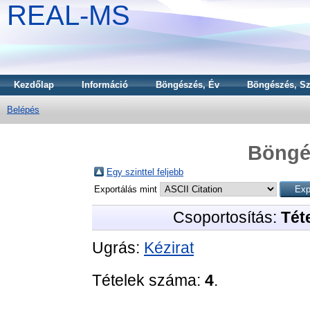
REAL-MS
Kezdőlap
Információ
Böngészés, Év
Böngészés, Sz
Belépés
Böngé
Egy szinttel feljebb
Exportálás mint
Csoportosítás:
Téte
Ugrás:
Kézirat
Tételek száma:
4
.