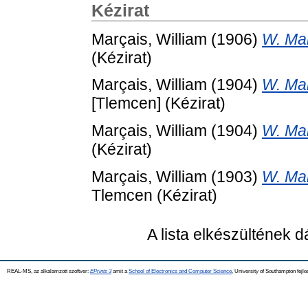
Kézirat
Marçais, William
(1906)
W. Mar
(Kézirat)
Marçais, William
(1904)
W. Mar
[Tlemcen] (Kézirat)
Marçais, William
(1904)
W. Mar
(Kézirat)
Marçais, William
(1903)
W. Mar
Tlemcen (Kézirat)
A lista elkészültének 
REAL-MS, az alkalamzott szoftver:
EPrints 3
amit a
School of Electronics and Computer Science
, University of Southampton fejle