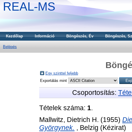
REAL-MS
Kezdőlap
Információ
Böngészés, Év
Böngészés, Sz
Belépés
Böngé
Egy szinttel feljebb
Exportálás mint
Csoportosítás:
Téte
Tételek száma:
1
.
Mallwitz, Dietrich H.
(1955)
Die
Györgynek.
, Belzig (Kézirat)