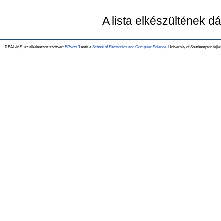
A lista elkészültének 
REAL-MS, az alkalamzott szoftver:
EPrints 3
amit a
School of Electronics and Computer Science
, University of Southampton fejle