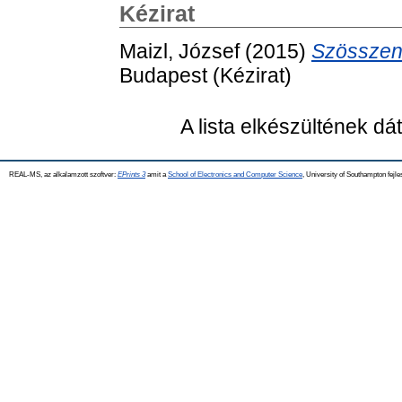
Kézirat
Maizl, József
(2015)
Szösszene
Budapest (Kézirat)
A lista elkészültének d
REAL-MS, az alkalamzott szoftver:
EPrints 3
amit a
School of Electronics and Computer Science
, University of Southampton fejle