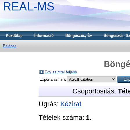
REAL-MS
Kezdőlap
Információ
Böngészés, Év
Böngészés, Sz
Belépés
Böngé
Egy szinttel feljebb
Exportálás mint
Csoportosítás:
Téte
Ugrás:
Kézirat
Tételek száma:
1
.