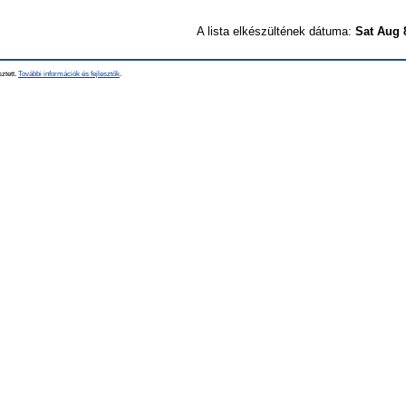
A lista elkészültének dátuma:
Sat Aug 
sztett.
További információk és fejlesztők
.