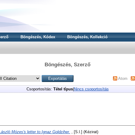
erző
Böngészés, Kódex
Böngészés, Kollekció
Böngészés, Szerző
Atom
Csoportosítás:
Tétel típus
|
Nincs csoportosítás
László Mózes's letter to Ignaz Goldziher.
, [S.l.] (Kézirat)