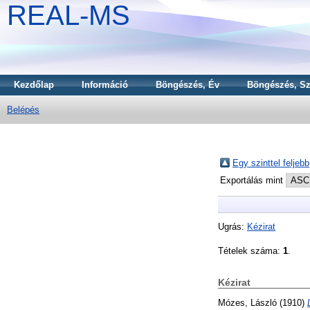
REAL-MS
Kezdőlap
Információ
Böngészés, Év
Böngészés, Sz
Belépés
Egy szinttel feljebb
Exportálás mint
Ugrás:
Kézirat
Tételek száma:
1
.
Kézirat
Mózes, László
(1910)