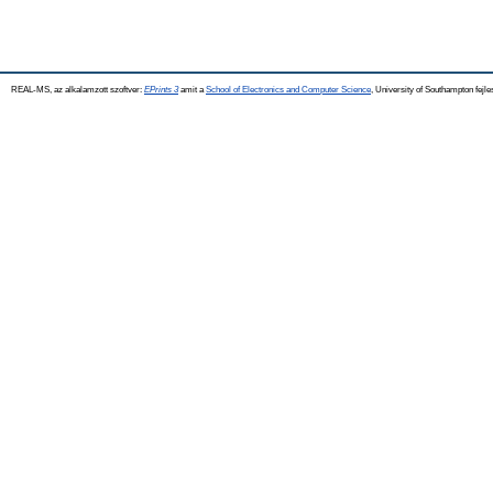
REAL-MS, az alkalamzott szoftver:
EPrints 3
amit a
School of Electronics and Computer Science
, University of Southampton fejle