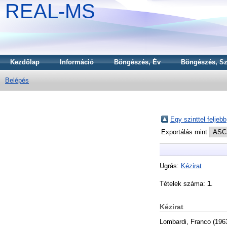
REAL-MS
Kezdőlap
Információ
Böngészés, Év
Böngészés, Sz
Belépés
Egy szinttel feljebb
Exportálás mint
Ugrás:
Kézirat
Tételek száma:
1
.
Kézirat
Lombardi, Franco
(196