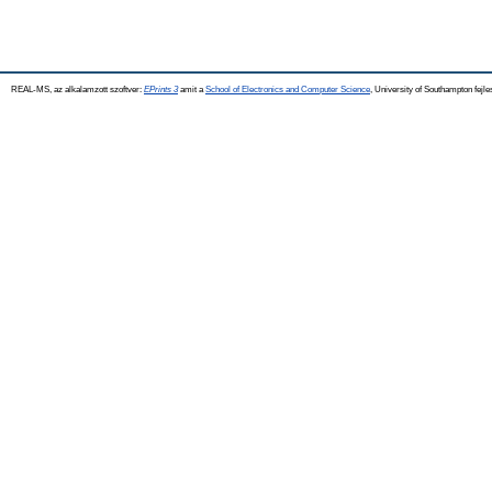
REAL-MS, az alkalamzott szoftver:
EPrints 3
amit a
School of Electronics and Computer Science
, University of Southampton fejle