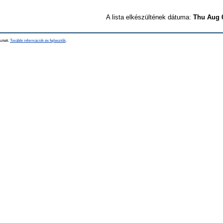
A lista elkészültének dátuma:
Thu Aug 
sztett.
További információk és fejlesztők
.