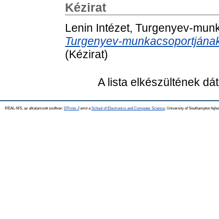
Kézirat
Lenin Intézet, Turgenyev-mun
Turgenyev-munkacsoportjának
(Kézirat)
A lista elkészültének d
REAL-MS, az alkalamzott szoftver:
EPrints 3
amit a
School of Electronics and Computer Science
, University of Southampton fejle