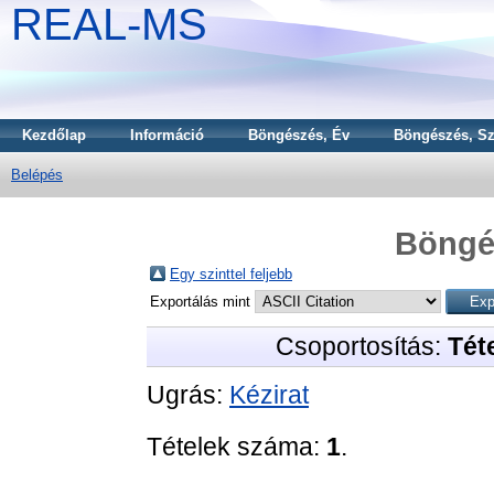
REAL-MS
Kezdőlap
Információ
Böngészés, Év
Böngészés, Sz
Belépés
Böngé
Egy szinttel feljebb
Exportálás mint
Csoportosítás:
Téte
Ugrás:
Kézirat
Tételek száma:
1
.