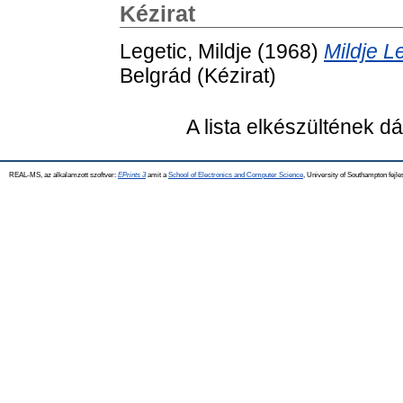
Kézirat
Legetic, Mildje
(1968)
Mildje L
Belgrád (Kézirat)
A lista elkészültének 
REAL-MS, az alkalamzott szoftver:
EPrints 3
amit a
School of Electronics and Computer Science
, University of Southampton fejle