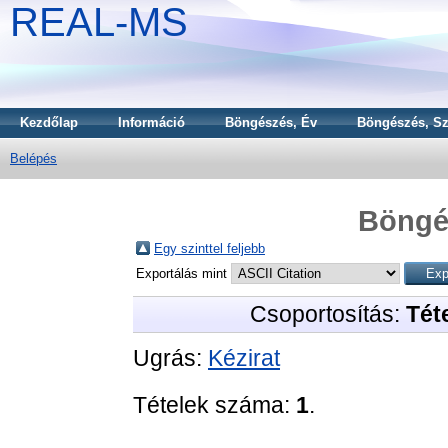
REAL-MS
Kezdőlap
Információ
Böngészés, Év
Böngészés, Sz
Belépés
Böngé
Egy szinttel feljebb
Exportálás mint
Csoportosítás:
Téte
Ugrás:
Kézirat
Tételek száma:
1
.