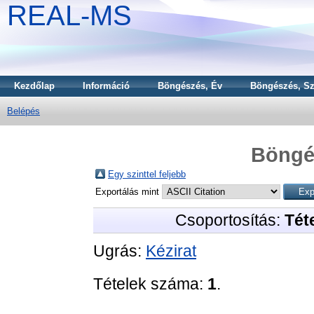
REAL-MS
Kezdőlap
Információ
Böngészés, Év
Böngészés, Sz
Belépés
Böngé
Egy szinttel feljebb
Exportálás mint
Csoportosítás:
Téte
Ugrás:
Kézirat
Tételek száma:
1
.