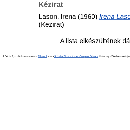
Kézirat
Lason, Irena
(1960)
Irena Las
(Kézirat)
A lista elkészültének 
REAL-MS, az alkalamzott szoftver:
EPrints 3
amit a
School of Electronics and Computer Science
, University of Southampton fejle