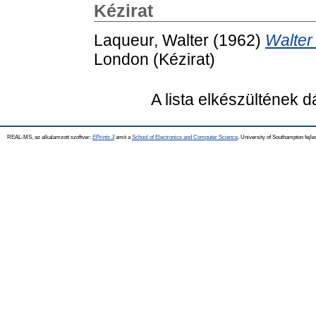
Kézirat
Laqueur, Walter
(1962)
Walter
London (Kézirat)
A lista elkészültének 
REAL-MS, az alkalamzott szoftver:
EPrints 3
amit a
School of Electronics and Computer Science
, University of Southampton fejle