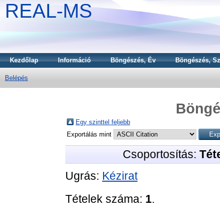
REAL-MS
Kezdőlap
Információ
Böngészés, Év
Böngészés, Sz
Belépés
Böngé
Egy szinttel feljebb
Exportálás mint
Csoportosítás:
Téte
Ugrás:
Kézirat
Tételek száma:
1
.