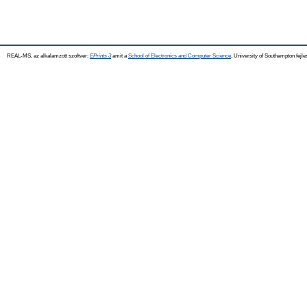
REAL-MS, az alkalamzott szoftver:
EPrints 3
amit a
School of Electronics and Computer Science
, University of Southampton fejle