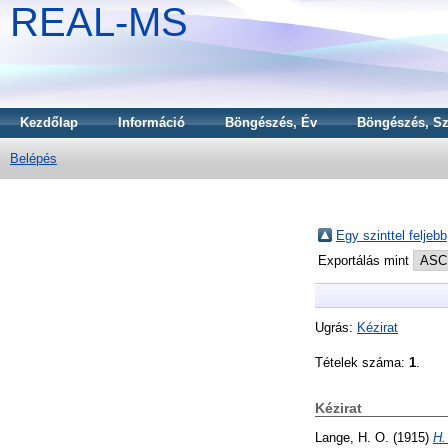
REAL-MS
Kezdőlap
Információ
Böngészés, Év
Böngészés, Sz
Belépés
Egy szinttel feljebb
Exportálás mint
Ugrás:
Kézirat
Tételek száma:
1
.
Kézirat
Lange, H. O.
(1915)
H.