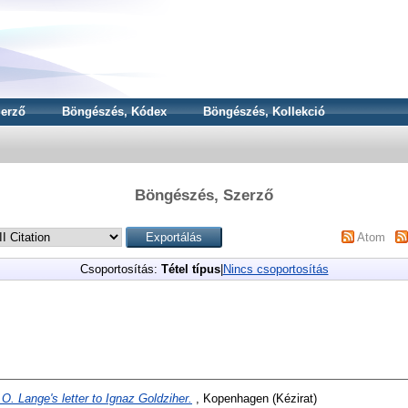
erző
Böngészés, Kódex
Böngészés, Kollekció
Böngészés, Szerző
Atom
Csoportosítás:
Tétel típus
|
Nincs csoportosítás
 O. Lange's letter to Ignaz Goldziher.
, Kopenhagen (Kézirat)