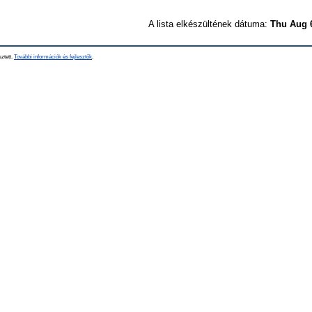
A lista elkészültének dátuma:
Thu Aug 
sztett.
További információk és fejlesztők
.