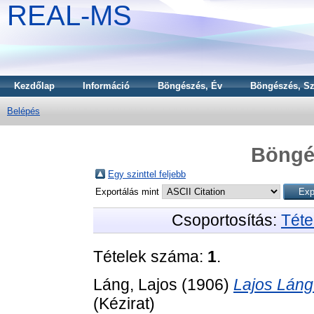
REAL-MS
Kezdőlap
Információ
Böngészés, Év
Böngészés, Sz
Belépés
Böngé
Egy szinttel feljebb
Exportálás mint
Csoportosítás:
Téte
Tételek száma:
1
.
Láng, Lajos
(1906)
Lajos Láng'
(Kézirat)