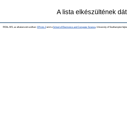
A lista elkészültének d
REAL-MS, az alkalamzott szoftver:
EPrints 3
amit a
School of Electronics and Computer Science
, University of Southampton fejle