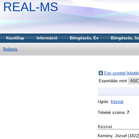
REAL-MS
Kezdőlap
Információ
Böngészés, Év
Böngészés, Sz
Belépés
Egy szinttel feljebb
Exportálás mint
Ugrás:
Kézirat
Tételek száma:
7
.
Kézirat
Kemény, József
(1822