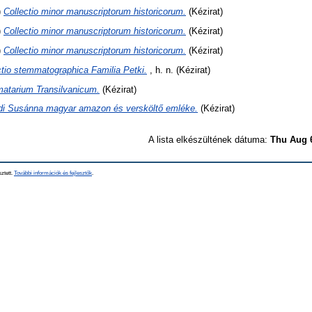
)
Collectio minor manuscriptorum historicorum.
(Kézirat)
)
Collectio minor manuscriptorum historicorum.
(Kézirat)
)
Collectio minor manuscriptorum historicorum.
(Kézirat)
tio stemmatographica Familia Petki.
, h. n. (Kézirat)
matarium Transilvanicum.
(Kézirat)
di Susánna magyar amazon és versköltő emléke.
(Kézirat)
A lista elkészültének dátuma:
Thu Aug 
sztett.
További információk és fejlesztők
.