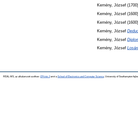
Kemény, József
(1700
Kemény, József
(1600
Kemény, József
(1600
Kemény, József
Deduc
Kemény, József
Diplo
Kemény, József
Losár
REAL-MS, az alkalamzott szoftver:
EPrints 3
amit a
School of Electronics and Computer Science
, University of Southampton fejle