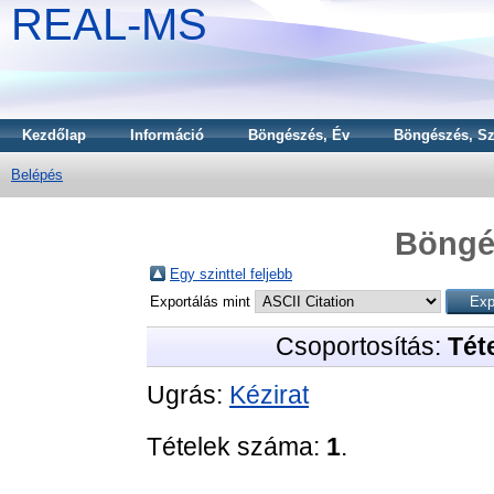
REAL-MS
Kezdőlap
Információ
Böngészés, Év
Böngészés, Sz
Belépés
Böngé
Egy szinttel feljebb
Exportálás mint
Csoportosítás:
Téte
Ugrás:
Kézirat
Tételek száma:
1
.