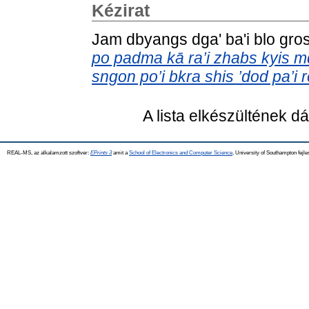
Kézirat
Jam dbyangs dga' ba'i blo gro
po padma kā ra’i zhabs kyis m
sngon po’i bkra shis ’dod pa’i
A lista elkészültének 
REAL-MS, az alkalamzott szoftver:
EPrints 3
amit a
School of Electronics and Computer Science
, University of Southampton fejle