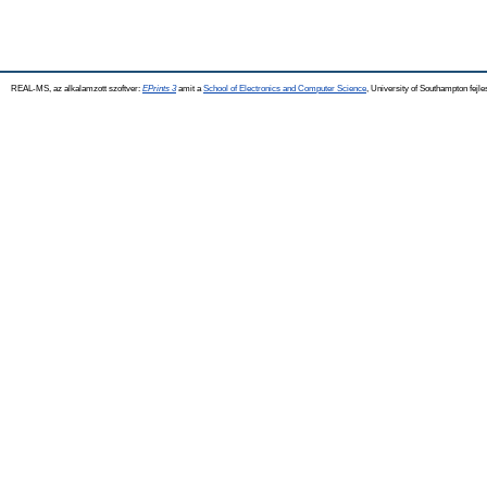
REAL-MS, az alkalamzott szoftver:
EPrints 3
amit a
School of Electronics and Computer Science
, University of Southampton fejle