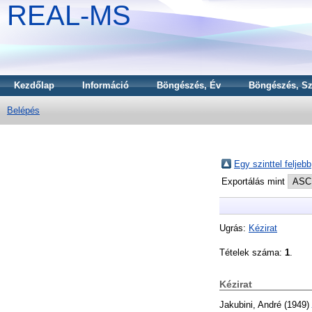
REAL-MS
Kezdőlap
Információ
Böngészés, Év
Böngészés, Sz
Belépés
Egy szinttel feljebb
Exportálás mint
Ugrás:
Kézirat
Tételek száma:
1
.
Kézirat
Jakubini, André
(1949)