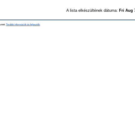
A lista elkészültének dátuma:
Fri Aug 
sztett.
További információk és fejlesztők
.