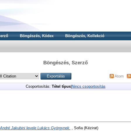
erző
Böngészés, Kódex
Böngészés, Kollekció
Böngészés, Szerző
Atom
Csoportosítás:
Tétel típus
|
Nincs csoportosítás
André Jakubini levele Lukács Györgynek.
, Sofia (Kézirat)