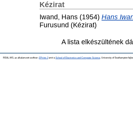
Kézirat
Iwand, Hans
(1954)
Hans Iwan
Furusund (Kézirat)
A lista elkészültének 
REAL-MS, az alkalamzott szoftver:
EPrints 3
amit a
School of Electronics and Computer Science
, University of Southampton fejle