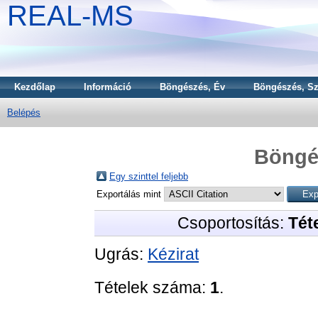
REAL-MS
Kezdőlap
Információ
Böngészés, Év
Böngészés, Sz
Belépés
Böngé
Egy szinttel feljebb
Exportálás mint
Csoportosítás:
Téte
Ugrás:
Kézirat
Tételek száma:
1
.